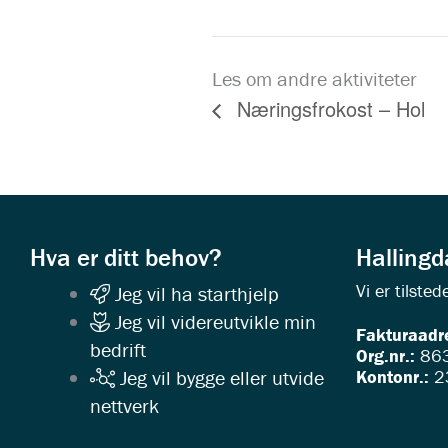
Les om andre aktiviteter
Næringsfrokost – Hol
Hva er ditt behov?
Halling
Vi er tilst
Jeg vil ha starthjelp
Jeg vil videreutvikle min
Fakturaadr
bedrift
Org.nr.:
863
Kontonr.:
2
Jeg vil bygge eller utvide
nettverk