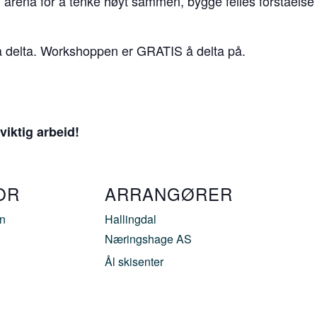
ll arena for å tenke høyt sammen, bygge felles forståelse 
 å delta. Workshoppen er GRATIS å delta på.
viktig arbeid!
OR
ARRANGØRER
n
Hallingdal
Næringshage AS
Ål skisenter