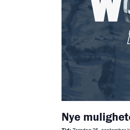
Nye mulighete
Torsdag 25. september k