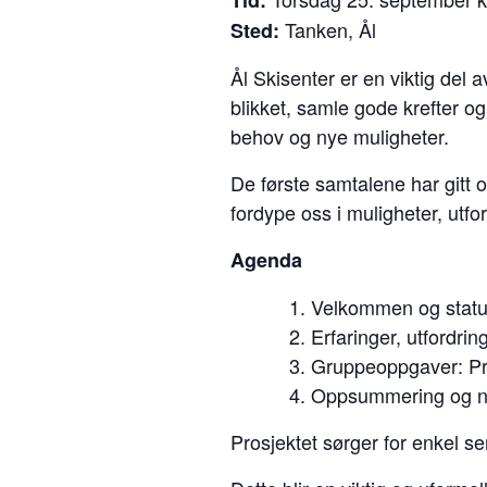
Tid:
Tanken, Ål
Sted:
Ål
Skisenter
er en viktig del a
blikket, samle gode krefter o
behov og nye muligheter.
De første samt
al
ene har gitt o
fordype oss i muligheter, utfo
Agenda
Velkommen og stat
Erfaringer, utfordrin
Gruppeoppgaver: Prior
Oppsummering og n
Prosjektet sørger for enkel s