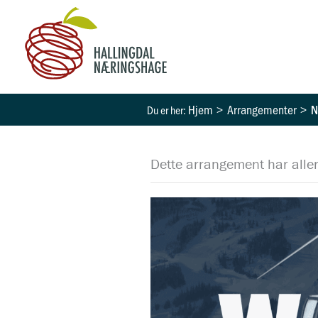
Hopp
rett
til
innholdet
Hjem
Arrangementer
N
Dette arrangement har aller