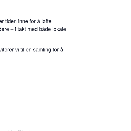
r tiden inne for å løfte
idere – i takt med både lok
al
e
iterer vi til en samling for å