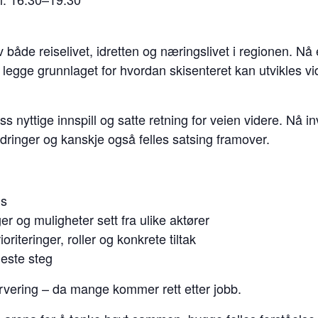
v både reiselivet, idretten og næringslivet i regionen. Nå e
g legge grunnlaget for hvordan
skisenter
et kan utvikles v
ss nyttige innspill og satte retning for veien videre. Nå inv
rdringer og kanskje også felles satsing framover.
us
ger og muligheter sett fra ulike aktører
iteringer, roller og konkrete tiltak
este steg
ervering – da mange kommer rett etter jobb.