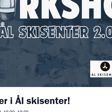
r i Ål skisenter!
l. 16:30–19:30