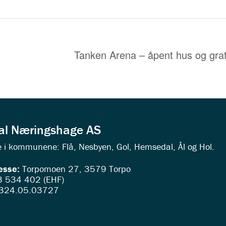
Tanken Arena – åpent hus og grati
dal Næringshage AS
ede i kommunene: Flå, Nesbyen, Gol, Hemsedal, Ål og Hol.
esse:
Torpomoen 27, 3579 Torpo
 534 402 (EHF)
324.05.03727