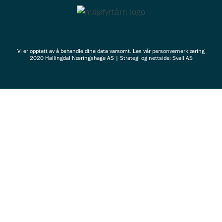
Vi er opptatt av å behandle dine data varsomt. Les vår
personvernerklæring
2020 Hallingdal Næringshage AS | Strategi og nettside: Svall AS