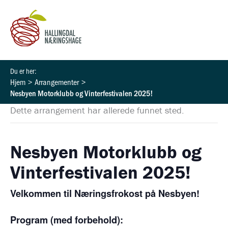
Hopp
rett
til
innholdet
Hjem
Arrangementer
Nesbyen Motorklubb og Vinterfestivalen 2025!
Dette arrangement har allerede funnet sted.
Nesbyen Motorklubb og
Vinterfestivalen 2025!
Velkommen til Næringsfrokost på Nesbyen!
Program (med forbehold):