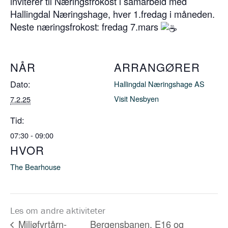
inviterer til Næringsfrokost i samarbeid med
Hallingdal Næringshage, hver 1.fredag i måneden.
Neste næringsfrokost: fredag 7.mars
NÅR
ARRANGØRER
Dato:
Hallingdal Næringshage AS
Visit Nesbyen
7.2.25
Tid:
07:30 - 09:00
HVOR
The Bearhouse
Les om andre aktiviteter
Bergensbanen, E16 og
Miljøfyrtårn-