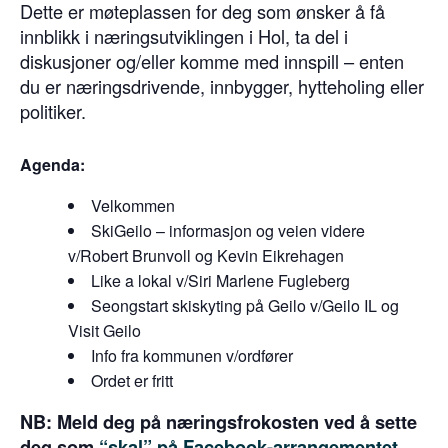
Dette er møteplassen for deg som ønsker å få
innblikk i næringsutviklingen i Hol, ta del i
diskusjoner og/eller komme med innspill – enten
du er næringsdrivende, innbygger, hytteholing eller
politiker.
Agenda:
Velkommen
SkiGeilo – informasjon og veien videre
v/Robert Brunvoll og Kevin Eikrehagen
Like a lokal v/Siri Marlene Fugleberg
Seongstart skiskyting på Geilo v/Geilo IL og
Visit Geilo
Info fra kommunen v/ordfører
Ordet er fritt
NB: Meld deg på næringsfrokosten ved å sette
deg som
“skal” på Facebook-arrangementet,