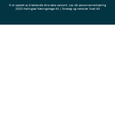
Vi er opptatt av å behandle dine data varsomt. Les vår
personvernerklæring
2020 Hallingdal Næringshage AS | Strategi og nettside: Svall AS