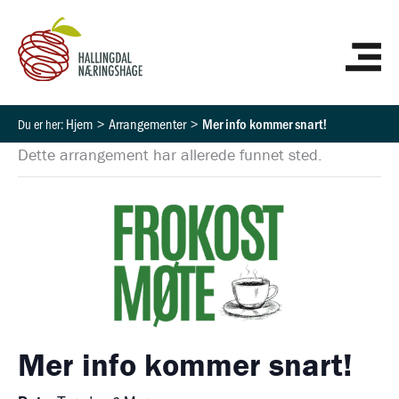
Hopp
HO
rett
til
innholdet
Hjem
Arrangementer
Mer info kommer snart!
Dette arrangement har allerede funnet sted.
Mer info kommer snart!