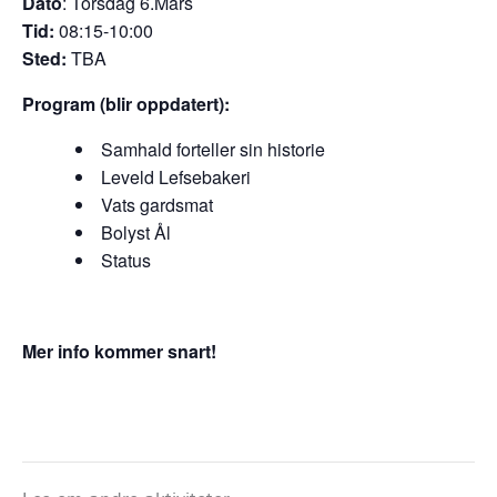
Dato
: Torsdag 6.Mars
Tid:
08:15-10:00
Sted:
TBA
Program (blir oppdatert):
Samhald forteller sin historie
Leveld Lefsebakeri
Vats gardsmat
Bolyst Ål
Status
Mer info kommer snart!