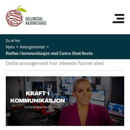
Hopp
HO
rett
til
innholdet
Hjem
Arrangementer
Kraften i kommunikasjon med Carina Olset Hovda
Dette arrangement har allerede funnet sted.