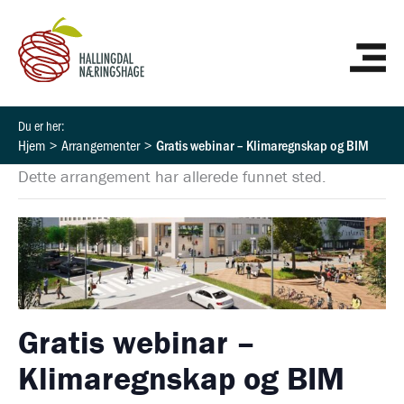
Hopp
HO
rett
til
innholdet
Hjem
Arrangementer
Gratis webinar – Klimaregnskap og BIM
Dette arrangement har allerede funnet sted.
Gratis webinar –
Klimaregnskap og BIM