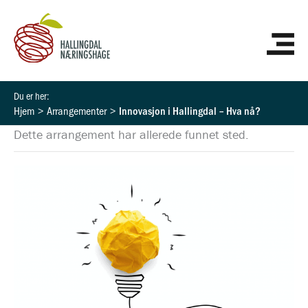
Hopp
HO
rett
til
innholdet
Hjem
Arrangementer
Innovasjon i Hallingdal – Hva nå?
Dette arrangement har allerede funnet sted.