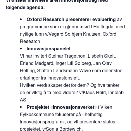
følgende agenda:
Oxford Research presenterer evaluering
av
programmene som er gjennomført i Hallingdal med
nyttige funn v/Vegard Solhjem Knutsen, Oxford
Research
Innovasjonspanelet
Vi har invitert Steinar Tragethon, Lisbeth Skølt,
Erlend Medgard, Inger Lill Solberg, Jan Olav
Helling, Staffan Landsmann-Wiwe som deler sine
erfaringer fra Innovasjonsløft.
Hvilken verdi skaper det for dem? Og hva tenker
de er viktig å ta med videre? v/Klaus Røiri, Innolab
AS
Prosjektet «Innovasjonsverket»
i Viken
Fylkeskommune fokuserer på «helhetlig
innovasjonsprogram», og vil presentere status i
prosjektet. v/Sonja Bordewich.