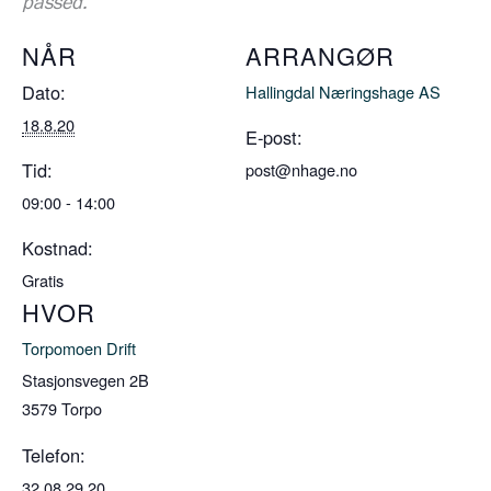
passed.
NÅR
ARRANGØR
Dato:
Hallingdal Næringshage AS
18.8.20
E-post:
Tid:
post@nhage.no
09:00 - 14:00
Kostnad:
Gratis
HVOR
Torpomoen Drift
Stasjonsvegen 2B
3579
Torpo
Telefon:
32 08 29 20