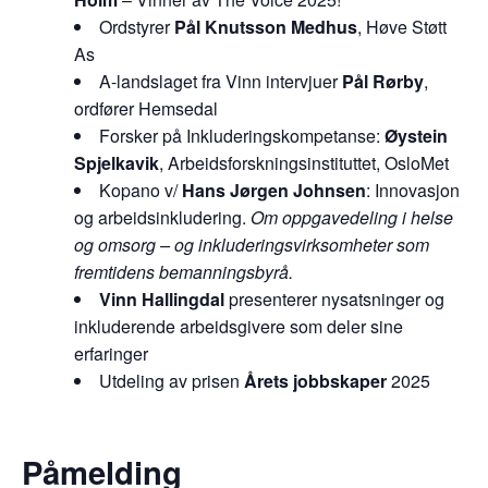
Ordstyrer
Pål Knutsson Medhus
, Høve Støtt
As
A-landslaget fra Vinn intervjuer
Pål Rørby
,
ordfører Hemsedal
Forsker på Inkluderingskompetanse:
Øystein
Spjelkavik
, Arbeidsforskningsinstituttet, OsloMet
Kopano v/
Hans Jørgen Johnsen
: Innovasjon
og arbeidsinkludering.
Om oppgavedeling i helse
og omsorg – og inkluderingsvirksomheter som
fremtidens bemanningsbyrå.
Vinn Hallingdal
presenterer nysatsninger og
inkluderende arbeidsgivere som deler sine
erfaringer
Utdeling av prisen
Årets jobbskaper
2025
Påmelding