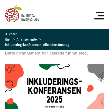
Hopp
HO
rett
til
innholdet
Hjem
Arrangementer
Inkluderingskonferansen: Alle tiders torsdag
Dette arrangement har allerede funnet sted.