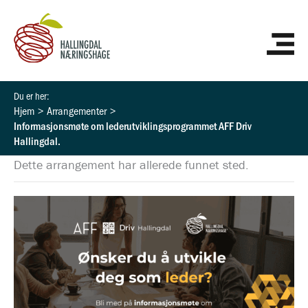
Hopp
HO
rett
til
innholdet
Hjem
Arrangementer
Informasjonsmøte om lederutviklingsprogrammet AFF Driv
Hallingdal.
Dette arrangement har allerede funnet sted.