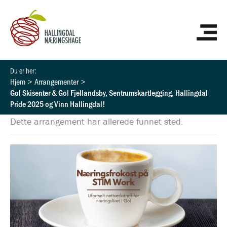
Hopp
HO
rett
til
innholdet
Hjem
Arrangementer
Gol Skisenter & Gol Fjellandsby, Sentrumskartlegging, Hallingdal
Pride 2025 og Vinn Hallingdal!
Dette arrangement har allerede funnet sted.