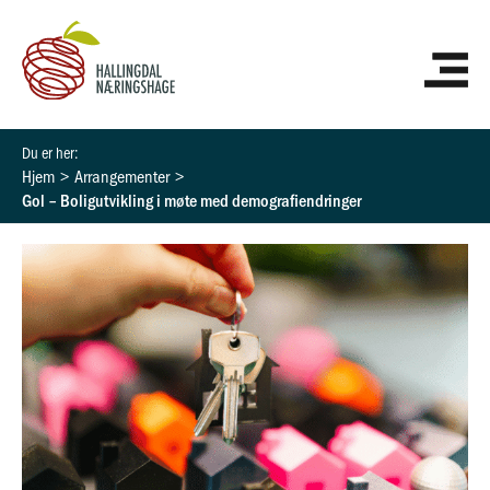
Hopp
HO
rett
til
innholdet
Hjem
Arrangementer
Gol – Boligutvikling i møte med demografiendringer