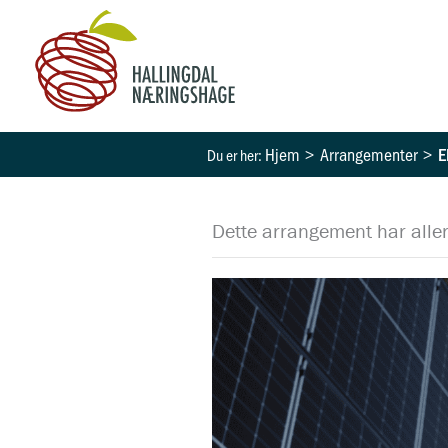
Hopp
rett
til
innholdet
Hjem
Arrangementer
E
Dette arrangement har aller