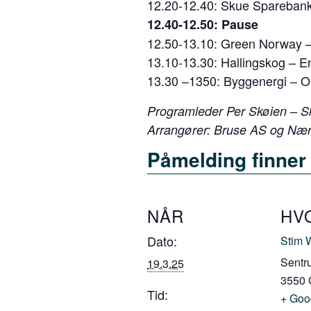
12.20-12.40: Skue Sparebank 
12.40-12.50: Pause
12.50-13.10: Green Norway –
13.10-13.30: Hallingskog – E
13.30 –1350: Byggenergi – Op
Programleder Per Skøien – 
Arrangører: Bruse AS og Næ
Påmelding finner
NÅR
HV
Dato:
Stim 
Sentr
19.3.25
3550
Tid:
+ Goo