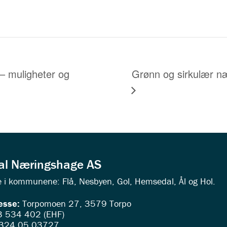
l – muligheter og
Grønn og sirkulær nær
dal Næringshage AS
ede i kommunene: Flå, Nesbyen, Gol, Hemsedal, Ål og Hol.
esse:
Torpomoen 27, 3579 Torpo
 534 402 (EHF)
324.05.03727