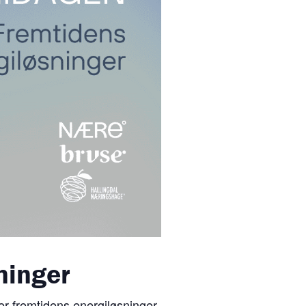
ninger
er fremtidens energiløsninger,