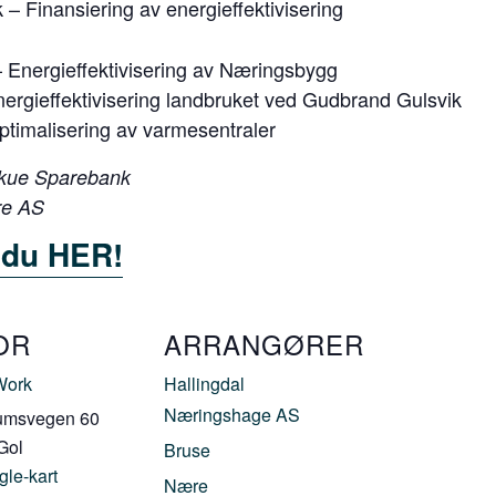
– Finansiering av energieffektivisering
 Energieffektivisering av Næringsbygg
nergieffektivisering landbruket ved Gudbrand Gulsvik
timalisering av varmesentraler
Skue Sparebank
re AS
 du HER!
OR
ARRANGØRER
Work
Hallingdal
Næringshage AS
umsvegen 60
Gol
Bruse
gle-kart
Nære