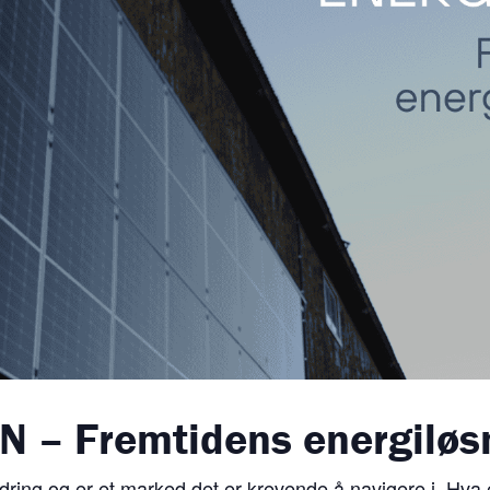
 – Fremtidens energiløs
dring og er et marked det er krevende å navigere i. Hva 