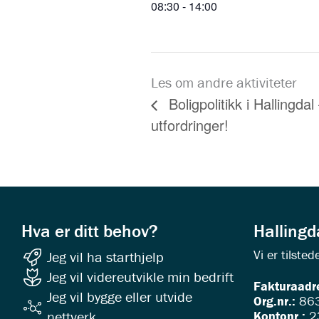
08:30 - 14:00
Les om andre aktiviteter
Boligpolitikk i Hallingda
utfordringer!
Hva er ditt behov?
Halling
Vi er tilst
Jeg vil ha starthjelp
Jeg vil videreutvikle min bedrift
Fakturaadr
Jeg vil bygge eller utvide
Org.nr.:
863
Kontonr.:
2
nettverk