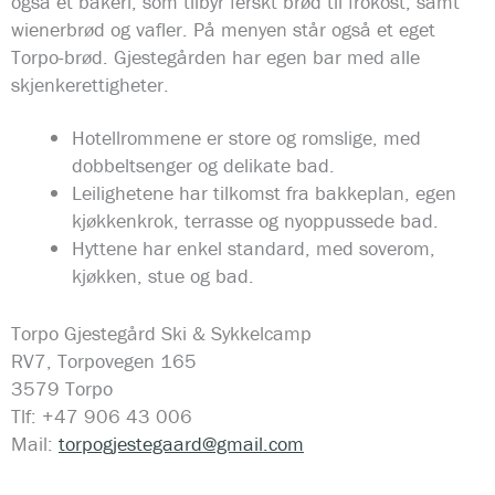
også et bakeri, som tilbyr ferskt brød til frokost, samt
wienerbrød og vafler. På menyen står også et eget
Torpo-brød. Gjestegården har egen bar med alle
skjenkerettigheter.
Hotellrommene er store og romslige, med
dobbeltsenger og delikate bad.
Leilighetene har tilkomst fra bakkeplan, egen
kjøkkenkrok, terrasse og nyoppussede bad.
Hyttene har enkel standard, med soverom,
kjøkken, stue og bad.
Torpo Gjestegård Ski & Sykkelcamp
RV7, Torpovegen 165
3579 Torpo
Tlf: +47 906 43 006
Mail:
torpogjestegaard@gmail.com