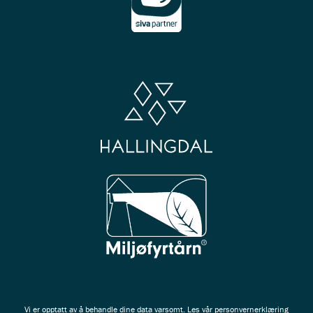
Vi er opptatt av å behandle dine data varsomt. Les vår
personvernerklæring