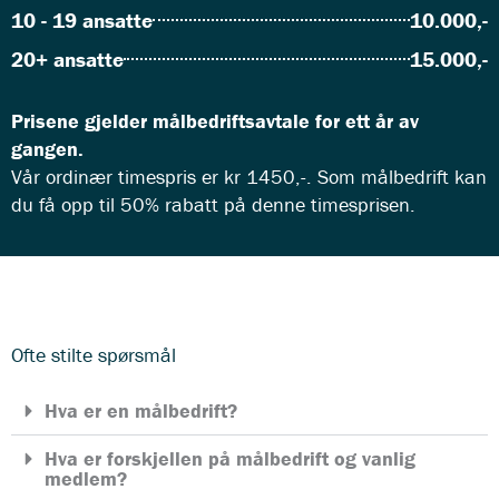
10 - 19 ansatte
10.000,-
20+ ansatte
15.000,-
Prisene gjelder målbedriftsavtale for ett år av
gangen.
Vår ordinær timespris er kr 1450,-. Som målbedrift kan
du få opp til 50% rabatt på denne timesprisen.
Ofte stilte spørsmål
Hva er en målbedrift?
Hva er forskjellen på målbedrift og vanlig
medlem?