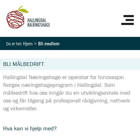
Hopp
HO
rett
til
innholdet
Hjem
Bli medlem
BLI MÅLBEDRIFT
Hallingdal Næringshage er operatør for Innovasjon
Norges næringshageprogram i Hallingdal. Som
målbedrift hos oss inngår du en utviklingsavtale med
oss og får tilgang på profesjonell rådgivning, nettverk
og virkemidler.
Hva kan vi hjelp med?