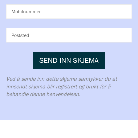
A
O
M
V
S
O
N
T
B
A
I
P
D
L
O
R
N
S
E
U
T
SEND INN SKJEMA
S
M
S
S
M
T
E
E
E
Ved å sende inn dette skjema samtykker du at
R
D
innsendt skjema blir registrert og brukt for å
behandle denne henvendelsen.