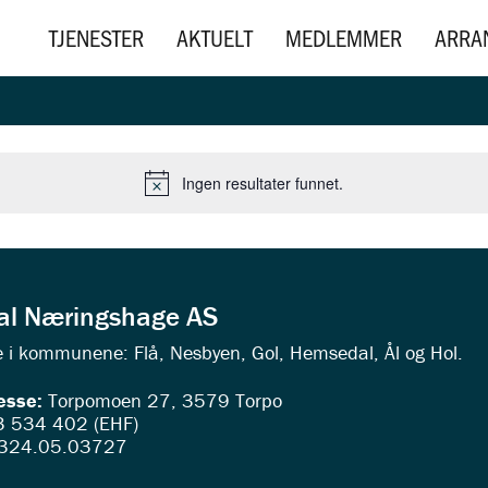
TJENESTER
AKTUELT
MEDLEMMER
ARRA
Ingen resultater funnet.
Merknad
dal Næringshage AS
ede i kommunene: Flå, Nesbyen, Gol, Hemsedal, Ål og Hol.
esse:
Torpomoen 27, 3579 Torpo
 534 402 (EHF)
324.05.03727