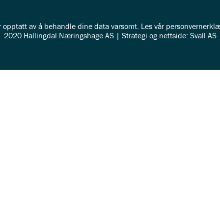
r opptatt av å behandle dine data varsomt. Les vår
personvernerklæ
2020 Hallingdal Næringshage AS | Strategi og nettside: Svall AS