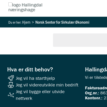
Hopp
rett
til
Hjem
Norsk Senter for Sirkulær Økonomi
innholdet
Hva er ditt behov?
Halling
Vi er tilst
Jeg vil ha starthjelp
Jeg vil videreutvikle min bedrift
Fakturaadr
Jeg vil bygge eller utvide
Org.nr.:
863
Kontonr.:
2
nettverk