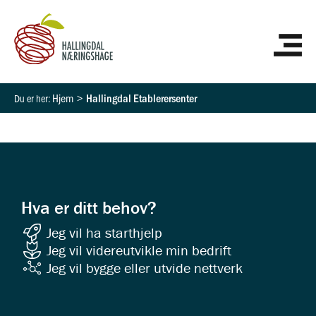
Hopp
HO
rett
til
innholdet
Hjem
Hallingdal Etablerersenter
Hva er ditt behov?
Jeg vil ha starthjelp
Jeg vil videreutvikle min bedrift
Jeg vil bygge eller utvide nettverk