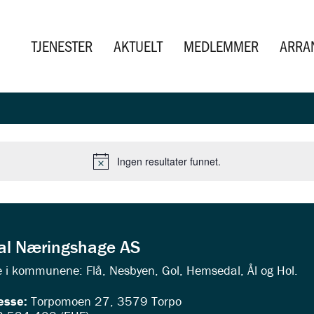
TJENESTER
AKTUELT
MEDLEMMER
ARRA
Ingen resultater funnet.
Merknad
dal Næringshage AS
ede i kommunene: Flå, Nesbyen, Gol, Hemsedal, Ål og Hol.
esse:
Torpomoen 27, 3579 Torpo