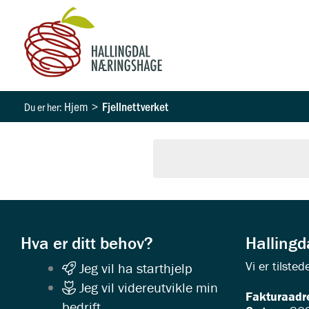
Hopp
rett
til
innholdet
Hjem
Fjellnettverket
Hva er ditt behov?
Halling
Vi er tilst
Jeg vil ha starthjelp
Jeg vil videreutvikle min
Fakturaadr
bedrift