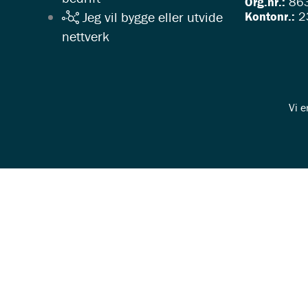
Org.nr.:
863
Kontonr.:
2
Jeg vil bygge eller utvide
nettverk
Vi e