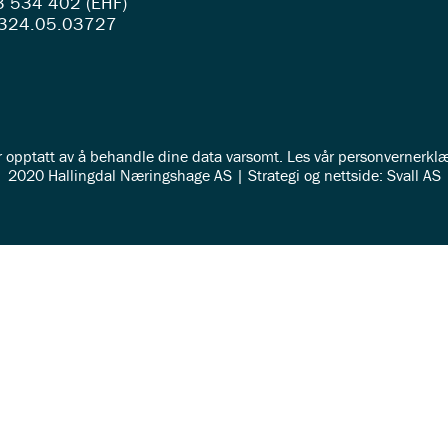
 534 402 (EHF)
324.05.03727
r opptatt av å behandle dine data varsomt. Les vår
personvernerklæ
2020 Hallingdal Næringshage AS | Strategi og nettside: Svall AS