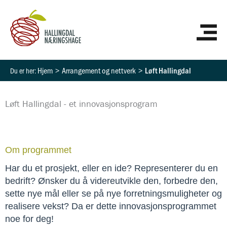
Hopp
HO
rett
til
innholdet
Hjem
Arrangement og nettverk
Løft Hallingdal
Løft Hallingdal - et innovasjonsprogram
Om programmet
Har du et prosjekt, eller en ide? Representerer du en 
bedrift? Ønsker du å videreutvikle den, forbedre den, 
sette nye mål eller se på nye forretningsmuligheter og 
realisere vekst? Da er dette innovasjonsprogrammet 
noe for deg!