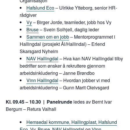
Organisasjon
Hafslund Eco
– Ulrikke Ytteborg, senior HR-
rådgiver
Vy
– Birger Jorde, teamleder, jobb hos Vy
Bruse
– Svein Solhjell, daglig leder
Sammen om en jobb
– Mentorprogrammet i
Hallingdal (prosjekt Ål/Hallindal) – Erlend
Skarsgard Nyheim
NAV Hallingdal
– Hva kan NAV Hallingdal tilby
bedrifter som ønsker å rekruttere gjennom
arbeidsinkludering – Janne Brøndbo
Vinn Hallingdal
– Hvordan jobber vi med
arbeidsinkludering – Gunn Marit Oleivsgard
Kl. 09.45 – 10.30 | Panelrunde
ledes av Bernt Ivar
Bergum – Retura Valhall
Hemsedal kommune,
Hallingplast,
Hafslund
Eco,
Vy,
Bruse
,
NAV Hallingdal
og
Vinn