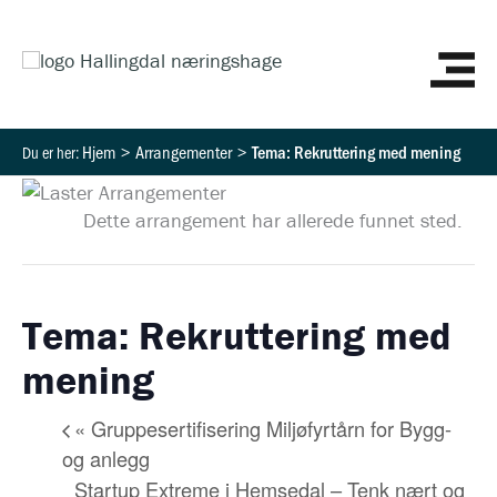
Hopp
HO
rett
til
innholdet
Hjem
Arrangementer
Tema: Rekruttering med mening
Dette arrangement har allerede funnet sted.
Tema: Rekruttering med
mening
«
Gruppesertifisering Miljøfyrtårn for Bygg-
og anlegg
Startup Extreme i Hemsedal – Tenk nært og