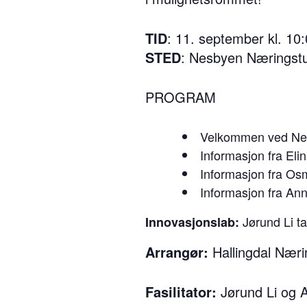
TID
: 11. september kl. 10
STED
: Nesbyen Næringst
PROGRAM
Velkommen ved Nes
Informasjon fra Eli
Informasjon fra Osm
Informasjon fra An
Jørund Li t
Innovasjonslab:
Arrangør:
Hallingdal Nær
Fasilitator:
Jørund Li og 