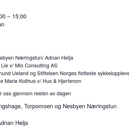
:00 – 15:00
un
byen Næringstun/ Adnan Helja
n Lie v/ Mio Consulting AS
und Ueland og Stiftelsen Norges flotteste sykkelopplev
ne Marie Kollhus v/ Hus & Hjerterom
ar oss gjennom resten av dagen
ingshage, Torpomoen og Nesbyen Næringstun
Adnan Helja