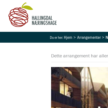
Hopp
rett
til
innholdet
Hjem
Arrangementer
N
Dette arrangement har aller