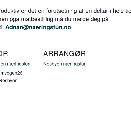
roduktiv er det en forutsetning at en deltar i hele 
men pga matbestilling må du melde deg på
il
Adnan@naeringstun.no
OR
ARRANGØR
en næringstun
Nesbyen næringstun
imvegen26
Nesbyen