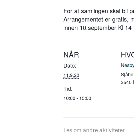
For at samlingen skal bli p
Arrangementet er gratis, 
innen 10.september Kl 14 t
NÅR
HV
Dato:
Nesby
Sjåhe
11.9.20
3540
Tid:
10:00 - 15:00
Les om andre aktiviteter