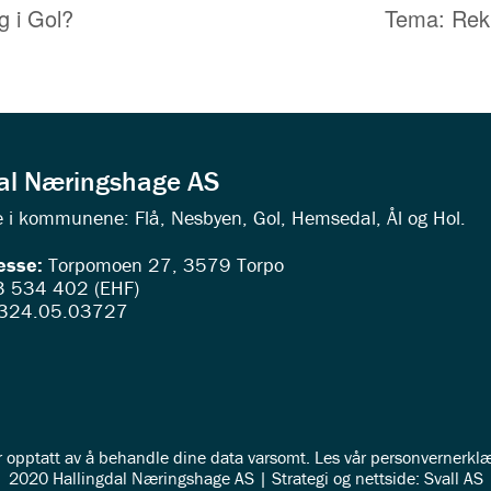
g i Gol?
Tema: Rekr
dal Næringshage AS
ede i kommunene: Flå, Nesbyen, Gol, Hemsedal, Ål og Hol.
esse:
Torpomoen 27, 3579 Torpo
 534 402 (EHF)
324.05.03727
r opptatt av å behandle dine data varsomt. Les vår
personvernerklæ
2020 Hallingdal Næringshage AS | Strategi og nettside: Svall AS