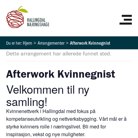
Hopp
HO
rett
til
innholdet
Hjem
Arrangementer
Afterwork Kvinnegnist
Dette arrangement har allerede funnet sted.
Afterwork Kvinnegnist
Velkommen til ny
samling!
Kvinnenettverk i Hallingdal med fokus på
kompetanseutvikling og nettverksbygging. Vårt mål er å
styrke kvinners rolle i næringslivet. Bli med for
inspirasjon, vekst og nye muligheter.